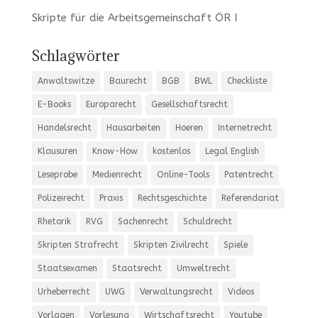
Skripte für die Arbeitsgemeinschaft ÖR I
Schlagwörter
Anwaltswitze
Baurecht
BGB
BWL
Checkliste
E-Books
Europarecht
Gesellschaftsrecht
Handelsrecht
Hausarbeiten
Hoeren
Internetrecht
Klausuren
Know-How
kostenlos
Legal English
Leseprobe
Medienrecht
Online-Tools
Patentrecht
Polizeirecht
Praxis
Rechtsgeschichte
Referendariat
Rhetorik
RVG
Sachenrecht
Schuldrecht
Skripten Strafrecht
Skripten Zivilrecht
Spiele
Staatsexamen
Staatsrecht
Umweltrecht
Urheberrecht
UWG
Verwaltungsrecht
Videos
Vorlagen
Vorlesung
Wirtschaftsrecht
Youtube