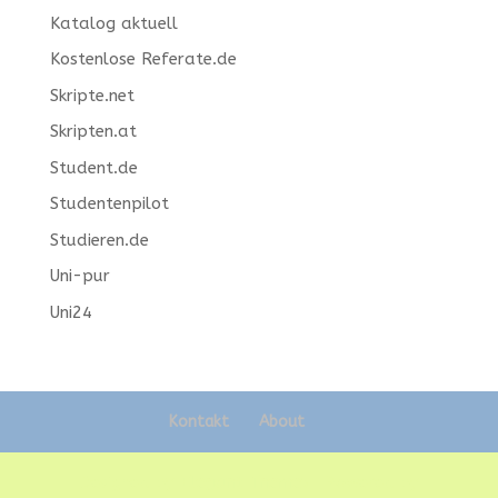
Katalog aktuell
Kostenlose Referate.de
Skripte.net
Skripten.at
Student.de
Studentenpilot
Studieren.de
Uni-pur
Uni24
Kontakt
About
Designed by
Elegant Themes
| Powered by