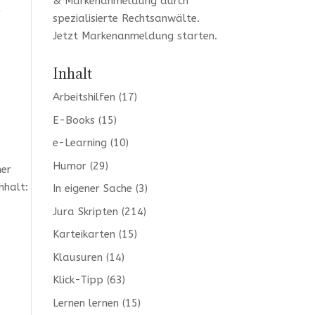
& Markenanmeldung durch
r
spezialisierte Rechtsanwälte.
Jetzt
Markenanmeldung
starten.
Inhalt
Arbeitshilfen
(17)
E-Books
(15)
e-Learning
(10)
Humor
(29)
her
nhalt:
In eigener Sache
(3)
Jura Skripten
(214)
Karteikarten
(15)
Klausuren
(14)
Klick-Tipp
(63)
Lernen lernen
(15)