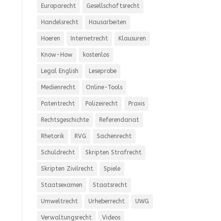
Europarecht
Gesellschaftsrecht
Handelsrecht
Hausarbeiten
Hoeren
Internetrecht
Klausuren
Know-How
kostenlos
Legal English
Leseprobe
Medienrecht
Online-Tools
Patentrecht
Polizeirecht
Praxis
Rechtsgeschichte
Referendariat
Rhetorik
RVG
Sachenrecht
Schuldrecht
Skripten Strafrecht
Skripten Zivilrecht
Spiele
Staatsexamen
Staatsrecht
Umweltrecht
Urheberrecht
UWG
Verwaltungsrecht
Videos