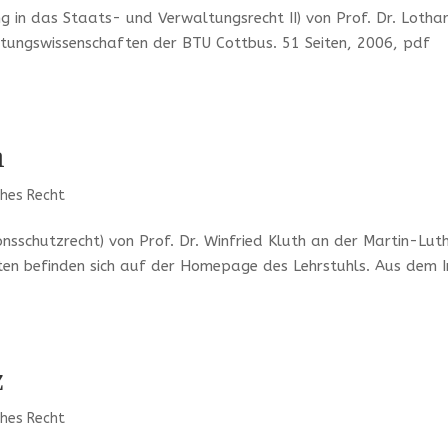
g in das Staats- und Verwaltungsrecht II) von Prof. Dr. Lotha
ungswissenschaften der BTU Cottbus. 51 Seiten, 2006, pdf
h
ches Recht
onsschutzrecht) von Prof. Dr. Winfried Kluth an der Martin-Lut
pten befinden sich auf der Homepage des Lehrstuhls. Aus dem I
z
ches Recht