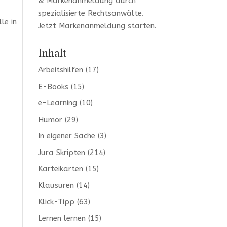
& Markenanmeldung durch
spezialisierte Rechtsanwälte.
le in
Jetzt
Markenanmeldung
starten.
Inhalt
Arbeitshilfen
(17)
E-Books
(15)
e-Learning
(10)
Humor
(29)
r
In eigener Sache
(3)
Jura Skripten
(214)
Karteikarten
(15)
Klausuren
(14)
Klick-Tipp
(63)
Lernen lernen
(15)