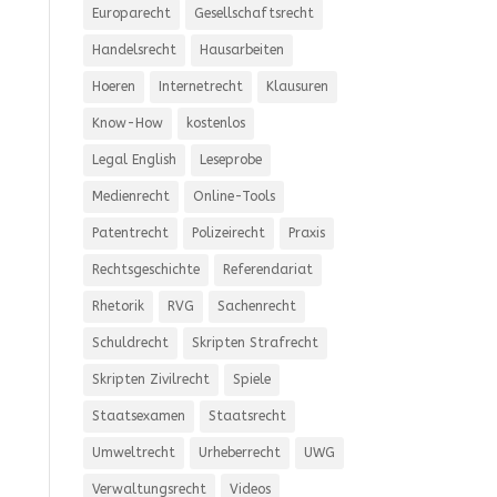
Europarecht
Gesellschaftsrecht
Handelsrecht
Hausarbeiten
Hoeren
Internetrecht
Klausuren
Know-How
kostenlos
Legal English
Leseprobe
Medienrecht
Online-Tools
Patentrecht
Polizeirecht
Praxis
Rechtsgeschichte
Referendariat
Rhetorik
RVG
Sachenrecht
Schuldrecht
Skripten Strafrecht
Skripten Zivilrecht
Spiele
Staatsexamen
Staatsrecht
Umweltrecht
Urheberrecht
UWG
Verwaltungsrecht
Videos