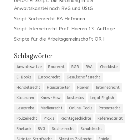
UPDATE! Skript: Die Rechnung in der
Anwaltskanzlei nach RVG und UStG
Skript Sachenrecht RA Hofmann
Skript Internetrecht Prof. Hoeren 13. Auflage
Skripte für die Arbeitsgemeinschaft ÖR I
Schlagwörter
Anwaltswitze
Baurecht
BGB
BWL
Checkliste
E-Books
Europarecht
Gesellschaftsrecht
Handelsrecht
Hausarbeiten
Hoeren
Internetrecht
Klausuren
Know-How
kostenlos
Legal English
Leseprobe
Medienrecht
Online-Tools
Patentrecht
Polizeirecht
Praxis
Rechtsgeschichte
Referendariat
Rhetorik
RVG
Sachenrecht
Schuldrecht
Skripten Strafrecht
Skripten Zivilrecht
Spiele