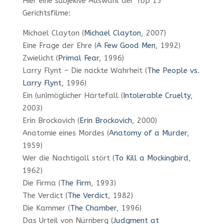
Hier eine subjekive Auswahl der Top 15
Gerichtsfilme:
Michael Clayton (
Michael Clayton
, 2007)
Eine Frage der Ehre (
A Few Good Men
, 1992)
Zwielicht (
Primal Fear
, 1996)
Larry Flynt – Die nackte Wahrheit (
The People vs.
Larry Flynt
, 1996)
Ein (un)möglicher Härtefall (
Intolerable Cruelty
,
2003)
Erin Brockovich (
Erin Brockovich
, 2000)
Anatomie eines Mordes (
Anatomy of a Murder
,
1959)
Wer die Nachtigall stört (
To Kill a Mockingbird
,
1962)
Die Firma (
The Firm
, 1993)
The Verdict (
The Verdict
, 1982)
Die Kammer (
The Chamber
, 1996)
Das Urteil von Nürnberg (
Judgment at