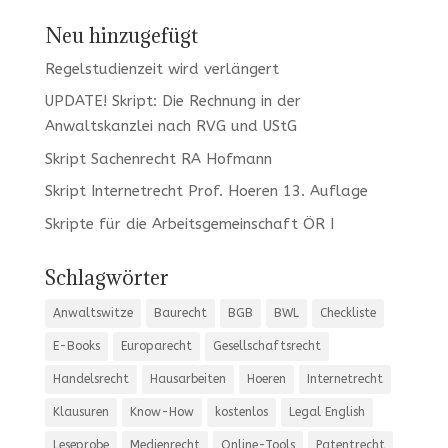
Neu hinzugefügt
Regelstudienzeit wird verlängert
UPDATE! Skript: Die Rechnung in der
Anwaltskanzlei nach RVG und UStG
Skript Sachenrecht RA Hofmann
Skript Internetrecht Prof. Hoeren 13. Auflage
Skripte für die Arbeitsgemeinschaft ÖR I
Schlagwörter
Anwaltswitze
Baurecht
BGB
BWL
Checkliste
E-Books
Europarecht
Gesellschaftsrecht
Handelsrecht
Hausarbeiten
Hoeren
Internetrecht
Klausuren
Know-How
kostenlos
Legal English
Leseprobe
Medienrecht
Online-Tools
Patentrecht