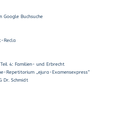
in Google Buchsuche
dt-Recla
eil 4: Familien- und Erbrecht
line-Repetitorium „ejura-Examensexpress“
G Dr. Schmidt