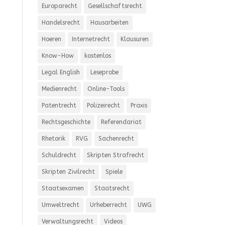
Europarecht
Gesellschaftsrecht
Handelsrecht
Hausarbeiten
Hoeren
Internetrecht
Klausuren
Know-How
kostenlos
Legal English
Leseprobe
Medienrecht
Online-Tools
Patentrecht
Polizeirecht
Praxis
Rechtsgeschichte
Referendariat
Rhetorik
RVG
Sachenrecht
Schuldrecht
Skripten Strafrecht
Skripten Zivilrecht
Spiele
Staatsexamen
Staatsrecht
Umweltrecht
Urheberrecht
UWG
Verwaltungsrecht
Videos