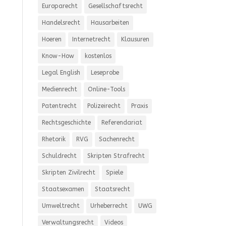
Europarecht
Gesellschaftsrecht
Handelsrecht
Hausarbeiten
Hoeren
Internetrecht
Klausuren
Know-How
kostenlos
Legal English
Leseprobe
Medienrecht
Online-Tools
Patentrecht
Polizeirecht
Praxis
Rechtsgeschichte
Referendariat
Rhetorik
RVG
Sachenrecht
Schuldrecht
Skripten Strafrecht
Skripten Zivilrecht
Spiele
Staatsexamen
Staatsrecht
Umweltrecht
Urheberrecht
UWG
Verwaltungsrecht
Videos