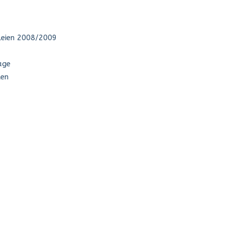
leien 2008/2009
age
ten