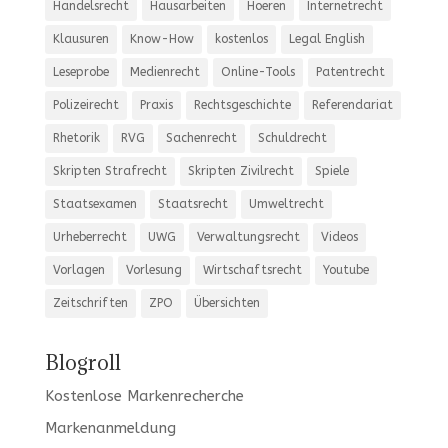
Handelsrecht
Hausarbeiten
Hoeren
Internetrecht
Klausuren
Know-How
kostenlos
Legal English
Leseprobe
Medienrecht
Online-Tools
Patentrecht
Polizeirecht
Praxis
Rechtsgeschichte
Referendariat
Rhetorik
RVG
Sachenrecht
Schuldrecht
Skripten Strafrecht
Skripten Zivilrecht
Spiele
Staatsexamen
Staatsrecht
Umweltrecht
Urheberrecht
UWG
Verwaltungsrecht
Videos
Vorlagen
Vorlesung
Wirtschaftsrecht
Youtube
Zeitschriften
ZPO
Übersichten
Blogroll
Kostenlose Markenrecherche
Markenanmeldung