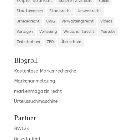
Skripten Strafrecht
Skripten Zivilrecht
Spiele
Staatsexamen
Staatsrecht
Umweltrecht
Urheberrecht
UWG
Verwaltungsrecht
Videos
Vorlagen
Vorlesung
Wirtschaftsrecht
Youtube
Zeitschriften
ZPO
Übersichten
Blogroll
Kostenlose Markenrecherche
Markenanmeldung
markenmagazin:recht
Urteilssuchmaschine
Partner
BWL24
Geizstudent