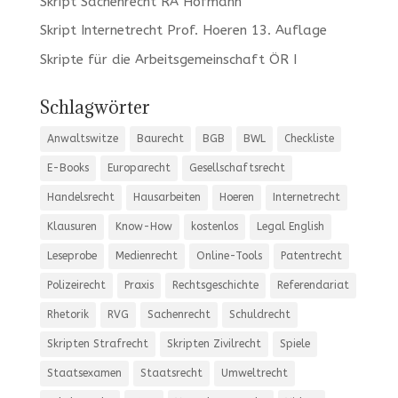
Skript Sachenrecht RA Hofmann
Skript Internetrecht Prof. Hoeren 13. Auflage
Skripte für die Arbeitsgemeinschaft ÖR I
Schlagwörter
Anwaltswitze
Baurecht
BGB
BWL
Checkliste
E-Books
Europarecht
Gesellschaftsrecht
Handelsrecht
Hausarbeiten
Hoeren
Internetrecht
Klausuren
Know-How
kostenlos
Legal English
Leseprobe
Medienrecht
Online-Tools
Patentrecht
Polizeirecht
Praxis
Rechtsgeschichte
Referendariat
Rhetorik
RVG
Sachenrecht
Schuldrecht
Skripten Strafrecht
Skripten Zivilrecht
Spiele
Staatsexamen
Staatsrecht
Umweltrecht