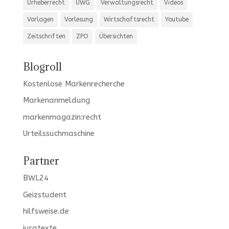
Urheberrecht
UWG
Verwaltungsrecht
Videos
Vorlagen
Vorlesung
Wirtschaftsrecht
Youtube
Zeitschriften
ZPO
Übersichten
Blogroll
Kostenlose Markenrecherche
Markenanmeldung
markenmagazin:recht
Urteilssuchmaschine
Partner
BWL24
Geizstudent
hilfsweise.de
juratexte