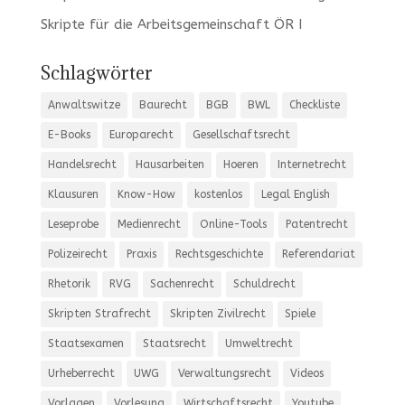
Skripte für die Arbeitsgemeinschaft ÖR I
Schlagwörter
Anwaltswitze
Baurecht
BGB
BWL
Checkliste
E-Books
Europarecht
Gesellschaftsrecht
Handelsrecht
Hausarbeiten
Hoeren
Internetrecht
Klausuren
Know-How
kostenlos
Legal English
Leseprobe
Medienrecht
Online-Tools
Patentrecht
Polizeirecht
Praxis
Rechtsgeschichte
Referendariat
Rhetorik
RVG
Sachenrecht
Schuldrecht
Skripten Strafrecht
Skripten Zivilrecht
Spiele
Staatsexamen
Staatsrecht
Umweltrecht
Urheberrecht
UWG
Verwaltungsrecht
Videos
Vorlagen
Vorlesung
Wirtschaftsrecht
Youtube