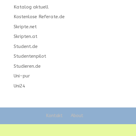
Katalog aktuell
Kostenlose Referate.de
Skripte.net
Skripten.at
Student.de
Studentenpilot
Studieren.de
Uni-pur
Uni24
Kontakt
About
Designed by
Elegant Themes
| Powered by