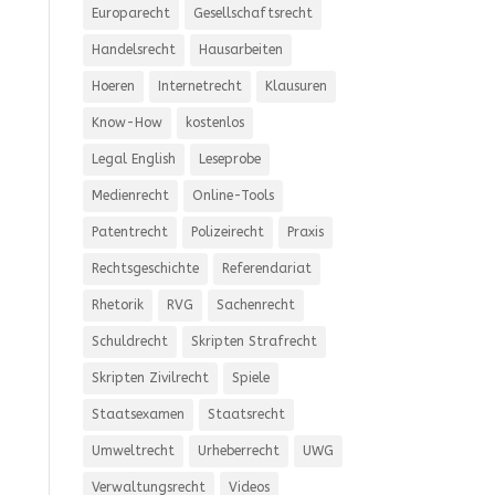
Europarecht
Gesellschaftsrecht
Handelsrecht
Hausarbeiten
Hoeren
Internetrecht
Klausuren
Know-How
kostenlos
Legal English
Leseprobe
Medienrecht
Online-Tools
Patentrecht
Polizeirecht
Praxis
Rechtsgeschichte
Referendariat
Rhetorik
RVG
Sachenrecht
Schuldrecht
Skripten Strafrecht
Skripten Zivilrecht
Spiele
Staatsexamen
Staatsrecht
Umweltrecht
Urheberrecht
UWG
Verwaltungsrecht
Videos