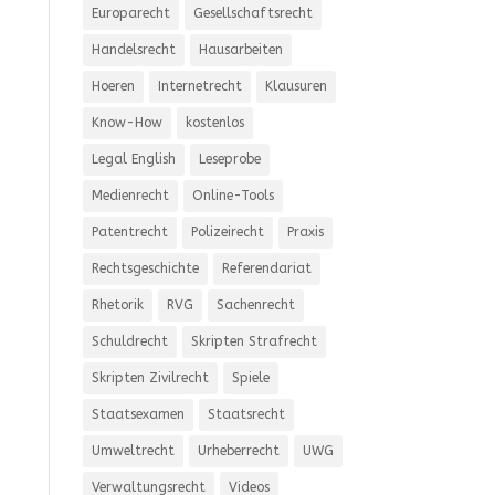
Europarecht
Gesellschaftsrecht
Handelsrecht
Hausarbeiten
Hoeren
Internetrecht
Klausuren
Know-How
kostenlos
Legal English
Leseprobe
Medienrecht
Online-Tools
Patentrecht
Polizeirecht
Praxis
Rechtsgeschichte
Referendariat
Rhetorik
RVG
Sachenrecht
Schuldrecht
Skripten Strafrecht
Skripten Zivilrecht
Spiele
Staatsexamen
Staatsrecht
Umweltrecht
Urheberrecht
UWG
Verwaltungsrecht
Videos