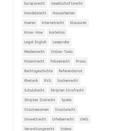
Europarecht
Gesellschaftsrecht
Handelsrecht
Hausarbeiten
Hoeren
Internetrecht
Klausuren
Know-How
kostenlos
Legal English
Leseprobe
Medienrecht
Online-Tools
Patentrecht
Polizeirecht
Praxis
Rechtsgeschichte
Referendariat
Rhetorik
RVG
Sachenrecht
Schuldrecht
Skripten Strafrecht
Skripten Zivilrecht
Spiele
Staatsexamen
Staatsrecht
Umweltrecht
Urheberrecht
UWG
Verwaltungsrecht
Videos