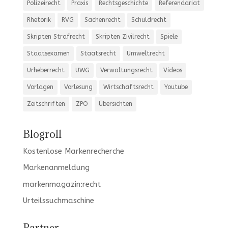
Polizeirecht
Praxis
Rechtsgeschichte
Referendariat
Rhetorik
RVG
Sachenrecht
Schuldrecht
Skripten Strafrecht
Skripten Zivilrecht
Spiele
Staatsexamen
Staatsrecht
Umweltrecht
Urheberrecht
UWG
Verwaltungsrecht
Videos
Vorlagen
Vorlesung
Wirtschaftsrecht
Youtube
Zeitschriften
ZPO
Übersichten
Blogroll
Kostenlose Markenrecherche
Markenanmeldung
markenmagazin:recht
Urteilssuchmaschine